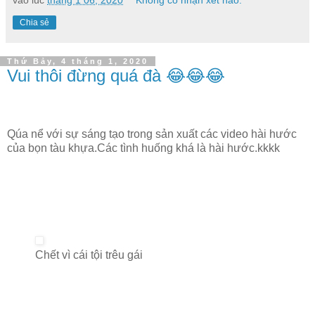
Chia sẻ
Thứ Bảy, 4 tháng 1, 2020
Vui thôi đừng quá đà 😂😂😂
Qúa nể với sự sáng tạo trong sản xuất các video hài hước
của bọn tàu khựa.Các tình huống khá là hài hước.kkkk
Chết vì cái tội trêu gái