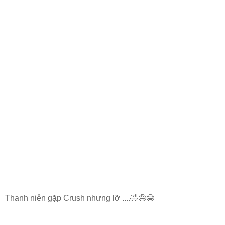
Thanh niên gặp Crush nhưng lỡ ....🤣😅😂