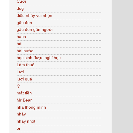
Cười
dog
điệu nhảy vui nhộn
gấu đen
gấu đến gần người
haha
hài
hài hước
học sinh được nghỉ học
Làm thuê
lười
lười quá
lỳ
mất tiền
Mr Bean
nhà thông minh
nhảy
nhảy nhót
ôi