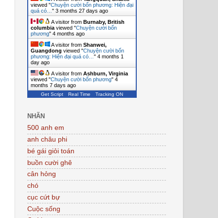
viewed "
Chuyện cười bốn phương: Hiện đại
quá có…
"
3 months 27 days ago
A visitor from
Burnaby, British
columbia
viewed "
Chuyện cười bốn
phương
"
4 months ago
A visitor from
Shanwei,
Guangdong
viewed "
Chuyện cười bốn
phương: Hiện đại quá có…
"
4 months 1
day ago
A visitor from
Ashburn, Virginia
viewed "
Chuyện cười bốn phương
"
4
months 7 days ago
Get Script
Real Time
Tracking ON
NHÃN
500 anh em
anh châu phi
bé gái giỏi toán
buồn cười ghê
cân hỏng
chó
cục cứt bự
Cuộc sống