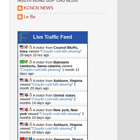
NGƯỜI ĐÓNG GÓP CHO BLOG
KCNCN NEWS
Le Ba
Live Traffic Feed
A visitor from
Council Bluffs,
Iowa
viewed "
Chuyện cười bốn phương
"
29 days 10 hrs ago
A visitor from
Balneario
camboriu, Santa catarina
viewed
"
Chuyện cười bốn phương
"
1 month 13
days ago
A visitor from
Ashburn, Virginia
viewed "
Chuyện cười bốn phương
"
1
month 20 days ago
A visitor from
United states
viewed "
Chuyện cười bốn phương
"
2
months 14 days ago
A visitor from
New york, New
york
viewed "
Chuyện cười bốn phương
"
3
months 10 days ago
A visitor from
Ashburn, Virginia
viewed "
Chuyện cười bốn phương
"
3
months 18 days ago
A visitor from
Yangquan, Shanxi